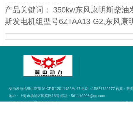
产品关键词： 350kw东风康明斯柴油发
斯发电机组型号6ZTAA13-G2,东风
柴油发电机组供应商
沪ICP备12011452号-47
电话：15821759177 传真：暂
地址：上海市杨浦区国宾路18号 邮箱：561110906@qq.com
技术支持：
上海翼中电站版权所有 2016 copyright © all rights reserved.
专业生