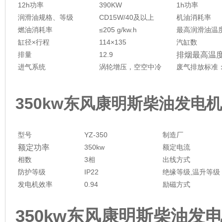
12h功率
390KW
1h功率
润滑油规格、等级
CD15W/40及以上
机油消耗率
燃油消耗率
≤205 g/kw.h
最高润滑油温
缸径×行程
114×135
汽缸数
排量
12.9
排烟最高温
进气系统
涡轮增压，空空中冷
废气排放标准
350kw东风康明斯柴油发电
型号
YZ-350
制造厂
额定功率
350kw
额定电流
相数
3相
出线方式
防护等级
IP22
绝缘等级,温升等级
发电机效率
0.94
励磁方式
350kw东风
康明斯柴油发