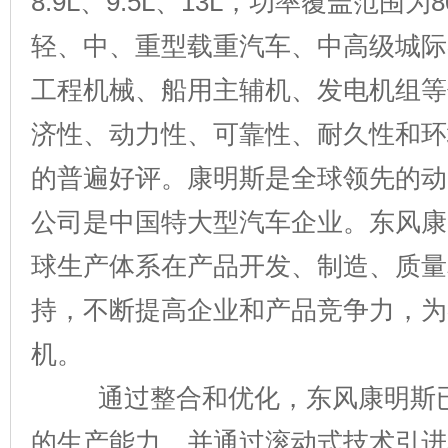
8.9L、9.5L、13L，功率覆盖范围为
轻、中、重型载重汽车、中高级城际
工程机械、船用主辅机、发电机组等
济性、动力性、可靠性、耐久性和环
的普遍好评。康明斯是全球领先的动
公司是中国特大型汽车企业。东风康
球生产体系在产品开发、制造、质量
持，不断提高企业和产品竞争力，为
机。
通过整合和优化，东风康明斯已达
的生产能力，并通过滚动式技术引进