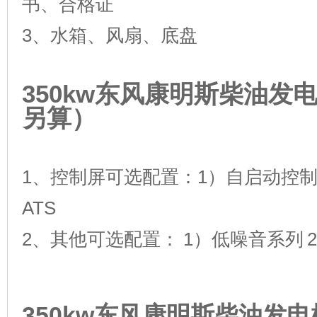
书、合格证
3、水箱、风扇、底盘
350kw东风康明斯柴油发
另算）
1、控制屏可选配置：1）自启动控制
ATS
2、其他可选配置： 1）低噪音系列 2
350kw东风康明斯柴油发