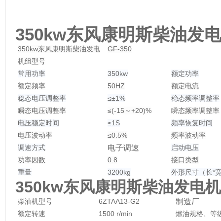
350kw东风康明斯
柴油发
350kw东风康明斯
柴油发电
GF-350
机组型号
常用功率
350kw
额定功率
额定频率
50HZ
额定电流
稳态电压调整率
≤±1%
稳态频率调整率
瞬态电压调整率
≤(-15～+20)%
瞬态频率调整率
电压稳定时间
≤1S
频率恢复时间
电压波动率
≤0.5%
频率波动率
调速方式
电子调速
启动电压
功率因数
0.8
接口类型
重量
3200kg
外形尺寸（长*宽
350kw东风康明斯柴油发电
柴油机型号
6ZTAA13-G2
制造厂
额定转速
1500 r/min
燃油规格、等